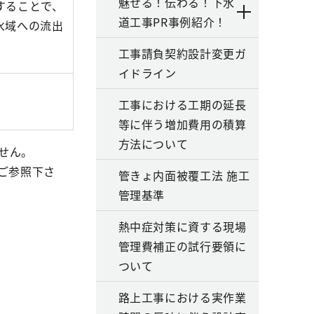
魅せる！伝わる！下水
することで、
道工事PR事例紹介！
水域への流出
工事請負契約設計変更ガ
イドライン
工事における工期の延長
等に伴う増加費用の積算
方法について
せん。
ご参照下さ
管きょ内面被覆工法 施工
管理基準
熱中症対策に資する現場
管理費補正の試行要領に
ついて
路上工事における実作業