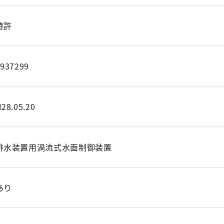
特許
5937299
28.05.20
排水装置用渦流式水面制御装置
あり