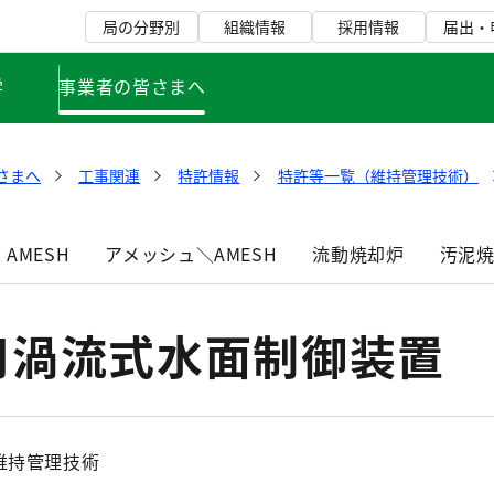
局の分野別
組織情報
採用情報
届出・
学
事業者の皆さまへ
さまへ
工事関連
特許情報
特許等一覧（維持管理技術）
AMESH
アメッシュ＼AMESH
流動焼却炉
汚泥
用渦流式水面制御装置
維持管理技術