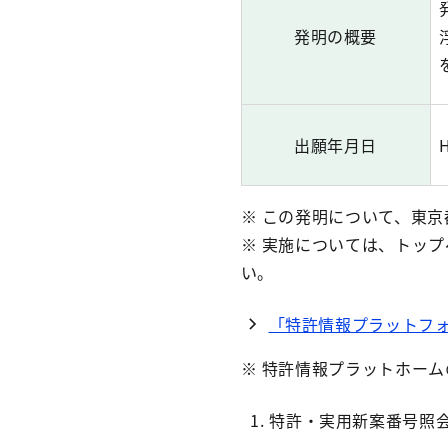
発明の概要
出願年月日
H
※ この発明について、東
※ 実施については、トッ
い。
「特許情報プラットフ
※ 特許情報プラットホー
特許・実用新案番号照会