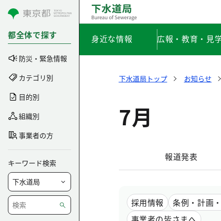
コンテンツにスキップ
都全体で探す
身近な情報
広報・教育・見
防災・緊急情報
カテゴリ別
下水道局トップ
お知らせ
目的別
7月
組織別
事業者の方
報道発表
キーワード検索
採用情報
条例・計画
事業者の皆さまへ