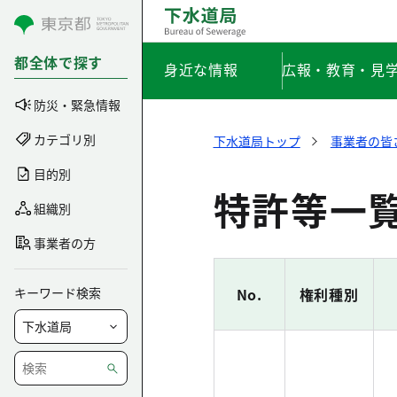
コンテンツにスキップ
都全体で探す
身近な情報
広報・教育・見
防災・緊急情報
カテゴリ別
下水道局トップ
事業者の皆
目的別
特許等一
組織別
事業者の方
キーワード検索
No.
権利種別