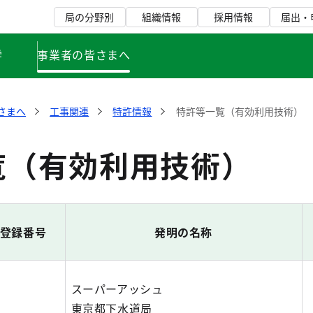
局の分野別
組織情報
採用情報
届出・
学
事業者の皆さまへ
さまへ
工事関連
特許情報
特許等一覧（有効利用技術）
覧（有効利用技術）
登録番号
発明の名称
スーパーアッシュ
東京都下水道局