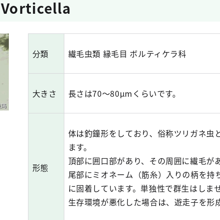
rticella
分類
繊毛虫類 縁毛目 ボルティケラ科
大きさ
長さは70～80μmくらいです。
体は釣鐘形をしており、俗称ツリガネ虫
ます。
頂部に囲口部があり、その周囲に繊毛が
形態
尾部にミオネーム（筋糸）入りの柄を持
に固着しています。単独性で群生はしま
生存環境が悪化した場合は、遊走子を形