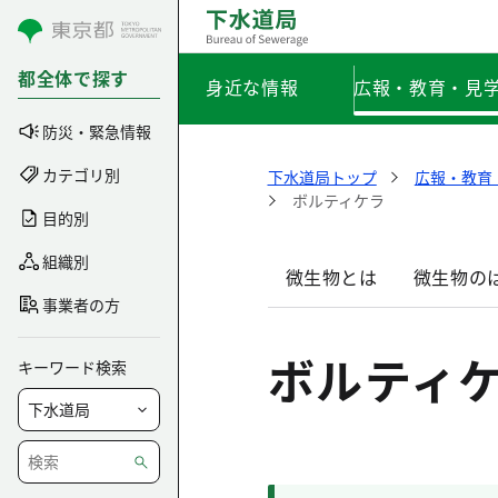
コンテンツにスキップ
都全体で探す
身近な情報
広報・教育・見
防災・緊急情報
カテゴリ別
下水道局トップ
広報・教育
ボルティケラ
目的別
組織別
微生物とは
微生物の
事業者の方
ボルティ
キーワード検索