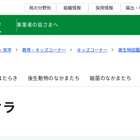
局の分野別
組織情報
採用情報
届出・
学
事業者の皆さまへ
・見学
教育・キッズコーナー
キッズコーナー
微生物図
はたらき
後生動物のなかまたち
細菌のなかまたち
ケラ