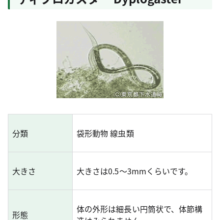
分類
袋形動物 線虫類
大きさ
大きさは0.5～3mmくらいです。
体の外形は細長い円筒状で、体節構
形態