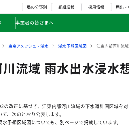
局の分野別
組織情報
採用情報
届出・
学
事業者の皆さまへ
東京アメッシュ・浸水
浸水予想区域図
江東内部河川流域
河川流域 雨水出水浸水
条の2の改正に基づき、江東内部河川流域の下水道計画区域を
いて、次のとおり公表します。
浸水予想区域図についても、別ページで掲載しています。