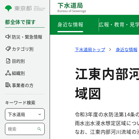
コンテンツにスキップ
都全体で探す
身近な情報
広報・教育・見
防災・緊急情報
カテゴリ別
下水道局トップ
身近な情報
目的別
江東内部
組織別
事業者の方
域図
キーワード検索
令和3年度の水防法第14
雨水出水浸水想定区域につ
なお、江東内部河川流域の