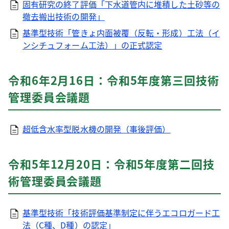
固有研究の終了評価「下水道管内に堆積した土砂等の
撤去搬出技術の開発」
基準型技術「管きょ内面被覆（反転・形成）工法（イ
ンシチュフォーム工法）」の正式認定
令和6年2月16日：令和5年度第三回技術
管理委員会議題
超低含水率型脱水機の開発（事後評価）
令和5年12月20日：令和5年度第二回技
術管理委員会議題
基準型技術「技術評価基準制定に伴うエコロガード工
法（C種、D種）の認定」