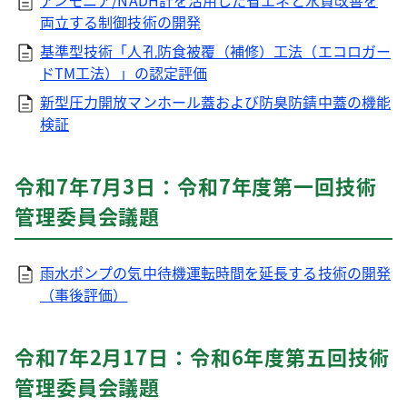
アンモニア/NADH計を活用した省エネと水質改善を
両立する制御技術の開発
基準型技術「人孔防食被覆（補修）工法（エコロガー
ドTM工法）」の認定評価
新型圧力開放マンホール蓋および防臭防錆中蓋の機能
検証
令和7年7月3日：令和7年度第一回技術
管理委員会議題
雨水ポンプの気中待機運転時間を延長する技術の開発
（事後評価）
令和7年2月17日：令和6年度第五回技術
管理委員会議題