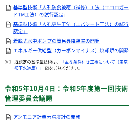
基準型技術「人孔防食被覆（補修）工法（エコロガー
ドTM工法）の試行認定」
基準型技術「人孔更生工法（エバシート工法）の試行
認定」
着脱式水中ポンプの簡易昇降装置の開発
エネルギー供給型（カーボンマイナス）焼却炉の開発
既認定の基準型技術は、
「主な条件付き工事について（東京
都下水道局）」
をご覧ください。
令和5年10月4日：令和5年度第一回技術
管理委員会議題
アンモニア計窒素濃度計の開発