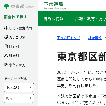
コンテンツにスキップ
都全体で探す
身近な情報
広報・教育・見
防災・緊急情報
カテゴリ別
下水道局トップ
組織情報
目的別
東京都区部
組織別
事業者の方
2022（令和4）年に、わ
キーワード検索
運用を開始してから100年
年史」を刊行しました。
本誌では区部の下水道・下
います。ぜひご覧ください