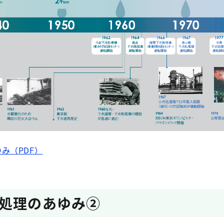
み（PDF）
処理のあゆみ②