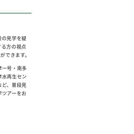
設の見学を疑
する方の視点
とができます。
摩一号・南多
摩水再生セン
など、普段見
学ツアーをお