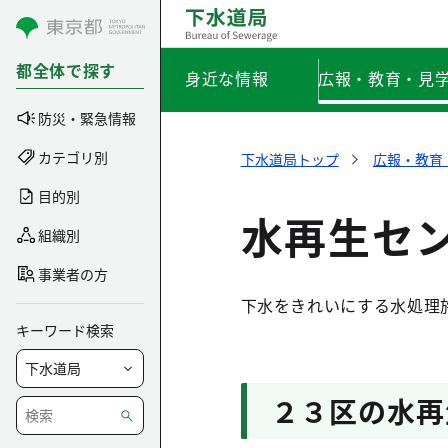
コンテンツにスキップ
都全体で探す
身近な情報
広報・教育・見
防災・緊急情報
カテゴリ別
下水道局トップ
広報・教育
目的別
水再生セ
組織別
事業者の方
下水をきれいにする水処理
キーワード検索
２３区の水再