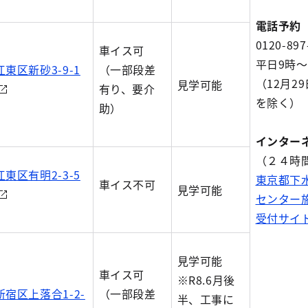
電話予約
0120-897
車イス可
平日9時～
江東区新砂3-9-1
（一部段差
（12月2
見学可能
有り、要介
を除く）
助）
インター
（２４時
江東区有明2-3-5
東京都下
車イス不可
見学可能
センター
受付サイ
見学可能
車イス可
※R8.6月後
新宿区上落合1-2-
（一部段差
半、工事に