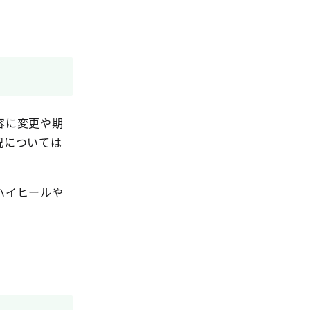
容に変更や期
況については
ハイヒールや