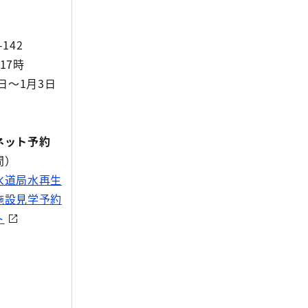
-142
17時
9日～1月3日
ネット予約
間）
水道局水再生
施設見学予約
ト