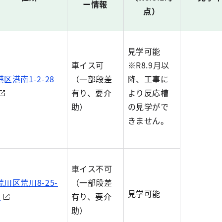
ー情報
点）
見学可能
車イス可
※R8.9月以
港区港南1-2-28
（一部段差
降、工事に
有り、要介
より反応槽
助）
の見学がで
きません。
車イス不可
荒川区荒川8-25-
（一部段差
見学可能
1
有り、要介
助）