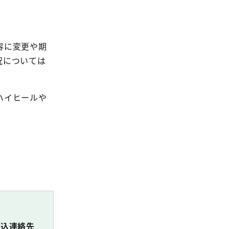
容に変更や期
況については
ハイヒールや
申込連絡先