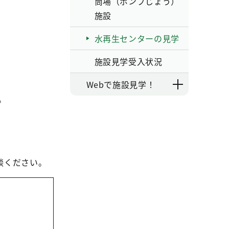
筒場（ポンプじょう）
施設
水再生センターの見学
施設見学受入状況
Webで施設見学！
。
談ください。