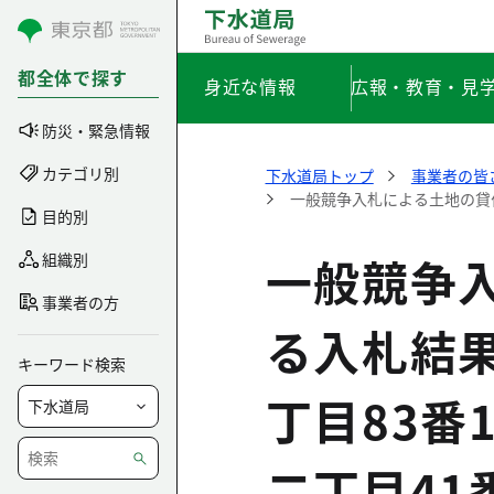
コンテンツにスキップ
都全体で探す
身近な情報
広報・教育・見
防災・緊急情報
カテゴリ別
下水道局トップ
事業者の皆
一般競争入札による土地の貸
目的別
一般競争
組織別
事業者の方
る入札結
キーワード検索
丁目83番
二丁目41