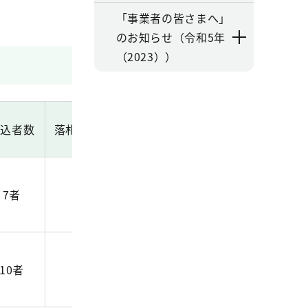
「事業者の皆さまへ」
のお知らせ（令和5年
（2023））
申込者数
落札価格（円）
落札者
7者
7,808,400
法人
10者
18,942,000
法人