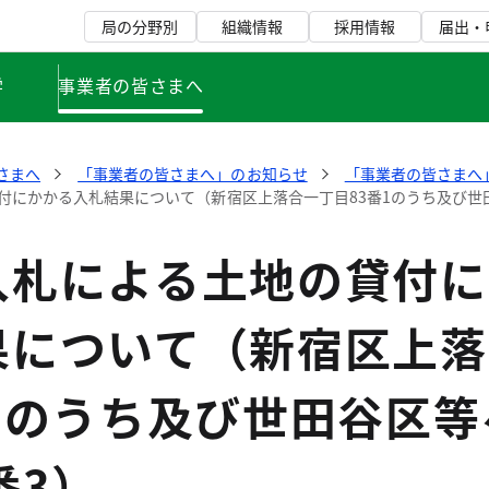
局の分野別
組織情報
採用情報
届出・
学
事業者の皆さまへ
さまへ
「事業者の皆さまへ」のお知らせ
「事業者の皆さまへ」
付にかかる入札結果について（新宿区上落合一丁目83番1のうち及び世田
入札による土地の貸付に
果について（新宿区上落
1のうち及び世田谷区等
番3）