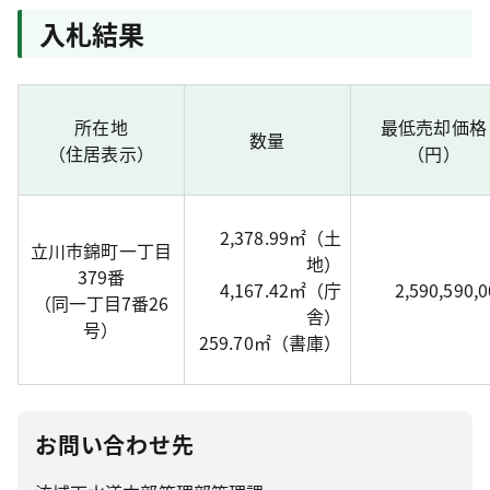
入札結果
所在地
最低売却価格
数量
（住居表示）
（円）
2,378.99㎡（土
立川市錦町一丁目
地）
379番
4,167.42㎡（庁
2,590,590,
（同一丁目7番26
舎）
号）
259.70㎡（書庫）
お問い合わせ先