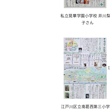
私立晃華学園小学校 井川
子さん
江戸川区立南葛西第三小