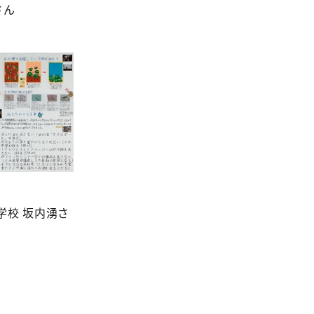
さん
学校 坂内湧さ