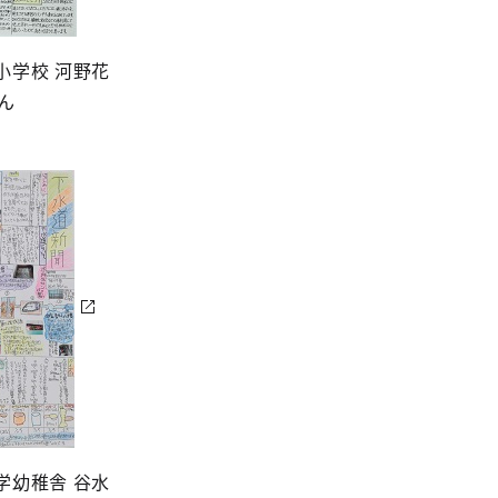
小学校 河野花
ん
学幼稚舎 谷水