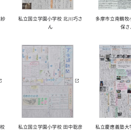
梨紗
私立国立学園小学校 北川巧さ
多摩市立南鶴牧
ん
保さ
学校
私立国立学園小学校 田中聡彦
私立慶應義塾大