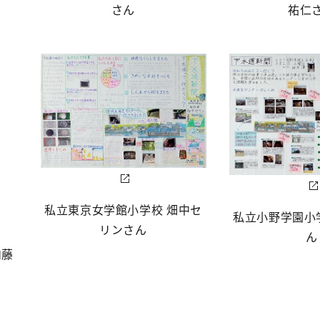
さん
祐仁
私立東京女学館小学校 畑中セ
私立小野学園小
リンさん
ん
内藤