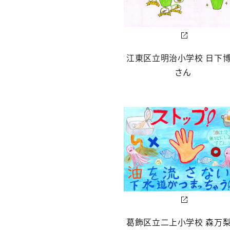
江東区立明治小学校 日下
さん
葛飾区立二上小学校 森万