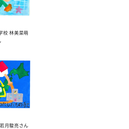
学校 林美菜萌
ん
 若月駿亮さん