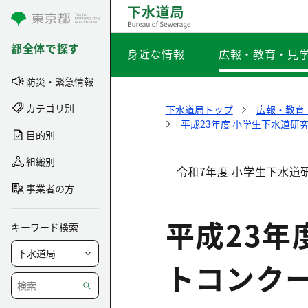
コンテンツにスキップ
都全体で探す
身近な情報
広報・教育・見
防災・緊急情報
カテゴリ別
下水道局トップ
広報・教育
平成23年度 小学生下水道研
目的別
組織別
令和7年度 小学生下水道
事業者の方
平成23年
キーワード検索
トコンクー