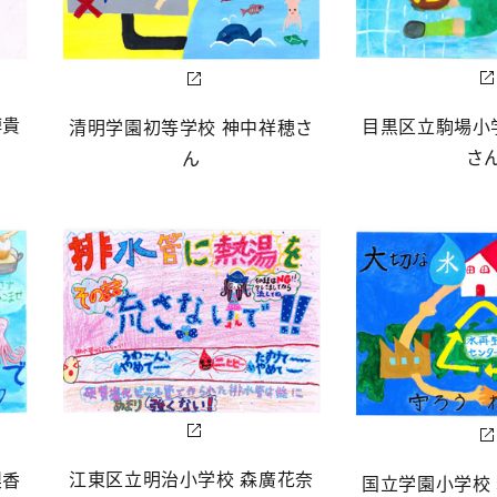
博貴
目黒区立駒場小
清明学園初等学校 神中祥穂さ
さ
ん
江東区立明治小学校 森廣花奈
梨香
国立学園小学校