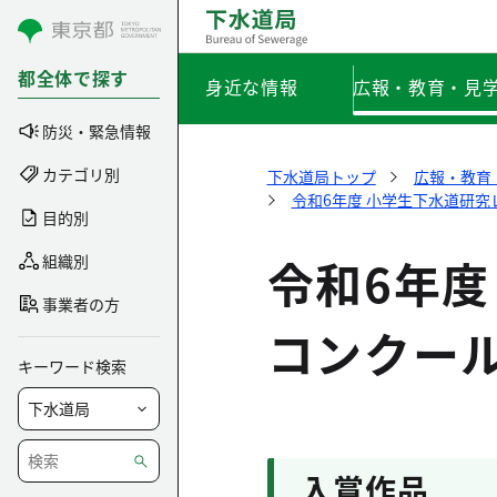
コンテンツにスキップ
都全体で探す
身近な情報
広報・教育・見
防災・緊急情報
カテゴリ別
下水道局トップ
広報・教育
令和6年度 小学生下水道研
目的別
令和6年度
組織別
事業者の方
コンクール
キーワード検索
入賞作品