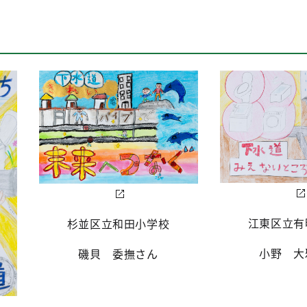
江東区立有
杉並区立和田小学校
小野 大
磯貝 委撫さん