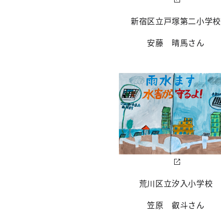
新宿区立戸塚第二小学
安藤 晴馬さん
荒川区立汐入小学校
笠原 叡斗さん