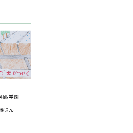
明西学園
雅さん