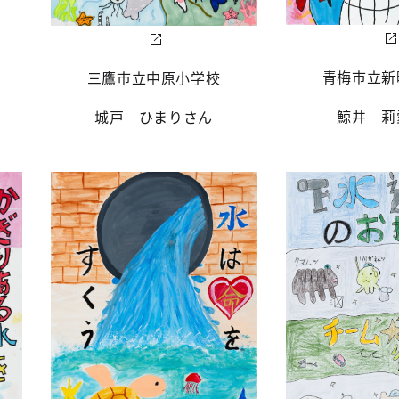
青梅市立新
三鷹市立中原小学校
鯨井 莉
城戸 ひまりさん