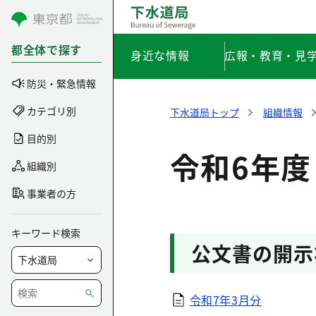
コンテンツにスキップ
都全体で探す
身近な情報
広報・教育・見
防災・緊急情報
カテゴリ別
下水道局トップ
組織情報
目的別
令和6年度
組織別
事業者の方
キーワード検索
公文書の開示
令和7年3月分