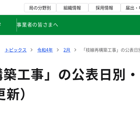
局の分野別
組織情報
採用情報
届出・
学
事業者の皆さまへ
トピックス
令和4年
2月
「枝線再構築工事」の公表日別
構築工事」の公表日別・
更新）