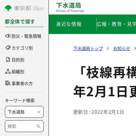
コンテンツにスキップ
都全体で探す
身近な情報
広報・教育・見
防災・緊急情報
カテゴリ別
下水道局トップ
お知らせ
目的別
「枝線再
組織別
事業者の方
年2月1日
キーワード検索
更新日
2022年2月1日