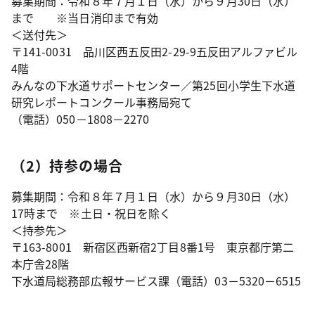
募集期間：令和８年７月１日（水）から９月30日（水）
まで ※当日消印まで有効
＜送付先＞
〒141-0031 品川区西五反田2-29-9五反田アルファビル
4階
みんなの下水道サポートセンター／第25回小学生下水道
研究レポートコンクール事務局宛て
（電話）050－1808－2270
（2）持参の場合
募集期間：令和８年７月１日（水）から９月30日（水）
17時まで ※土日・祝日を除く
＜持参先＞
〒163-8001 新宿区西新宿2丁目8番1号 東京都庁第二
本庁舎28階
下水道局総務部広報サービス課（電話）03－5320－6515