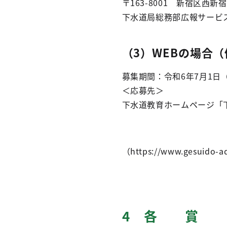
〒163-8001 新宿区西
下水道局総務部広報サービス課
（3）WEBの場合
募集期間：令和6年7月1日（
＜応募先＞
下水道教育ホームページ「
（https://www.gesuido-ad
4 各 賞