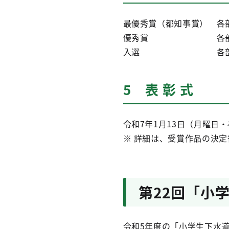
最優秀賞（都知事賞） 各
優秀賞 各部門 2点
入選 各部門 10点
5 表 彰 式
令和7年1月13日（月曜日
※ 詳細は、受賞作品の決
第22回「小
令和5年度の「小学生下水道