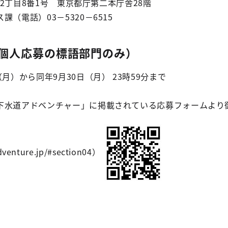
新宿2丁目8番1号 東京都庁第二本庁舎28階
（電話）03－5320－6515
（個人応募の標語部門のみ）
月）から同年9月30日（月） 23時59分まで
下水道アドベンチャー」に掲載されている応募フォームより
venture.jp/#section04）