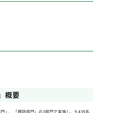
」概要
」、「標語部門」の3部門で実施し、9,439名