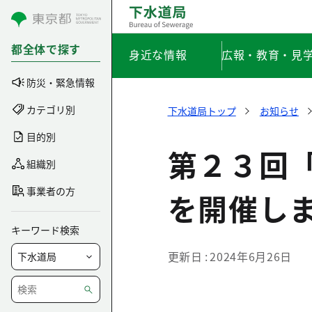
コンテンツにスキップ
都全体で探す
身近な情報
広報・教育・見
防災・緊急情報
カテゴリ別
下水道局トップ
お知らせ
目的別
第２３回
組織別
事業者の方
を開催し
キーワード検索
更新日
2024年6月26日