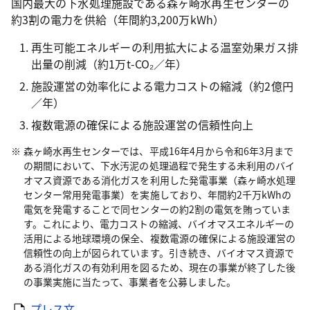
国内最大の下水処理施設である森ヶ崎水再生センターの
約3割の電力を供給（年間約3,200万kWh）
再生可能エネルギーの利用拡大による温室効果ガス排
出量の削減（約1万t-CO₂／年）
施設運営の効率化による電力コストの縮減（約2億円
／年）
複数電源の確保による施設運営の信頼性向上
森ヶ崎水再生センターでは、平成16年4月から令和6年3月まで
の期間において、下水汚泥の処理過程で発生する未利用のバイ
オマス資源である消化ガスを利用した発電事業（森ヶ崎水処理
センター常用発電事業）を実施しており、年間約2千万kWhの
電気を発電することで同センターの約2割の電気を賄っていま
す。これにより、電力コストの縮減、バイオマスエネルギーの
活用による地球環境の保全、複数電源の確保による施設運営の
信頼性の向上が図られています。引き続き、バイオマス資源で
ある消化ガスの有効利用を図るため、現在の事業が終了した後
の事業実施に当たって、事業者を公募しました。
プレス文