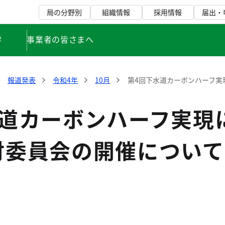
局の分野別
組織情報
採用情報
届出・
学
事業者の皆さまへ
報道発表
令和4年
10月
第4回下水道カーボンハーフ実
水道カーボンハーフ実現
討委員会の開催について