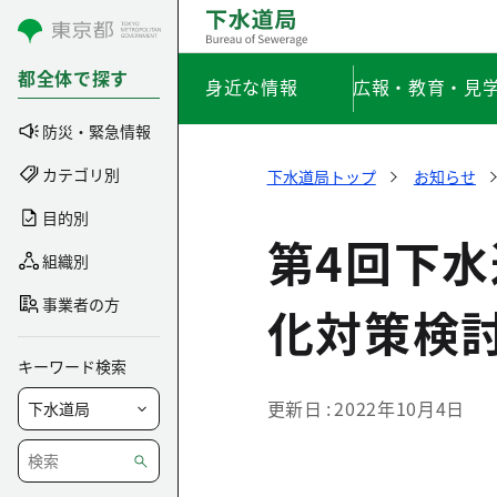
コンテンツにスキップ
都全体で探す
身近な情報
広報・教育・見
防災・緊急情報
カテゴリ別
下水道局トップ
お知らせ
目的別
第4回下
組織別
事業者の方
化対策検
キーワード検索
更新日
2022年10月4日