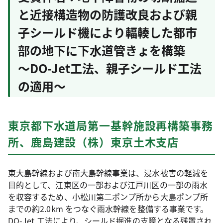
と近接構造物の防護改良および親
子シールド機により輻輳した都市
部の地下に下水道管きょを構築
～DO-Jet工法、親子シールド工法
の適用～
東京都下水道局第一基幹施設再構築事務
所、鹿島建設（株）東京土木支店
東大島幹線および南大島幹線事業は、浸水被害の軽減を
目的として、江東区の一部および江戸川区の一部の雨水
を収容するため、小松川第二ポンプ所から大島ポンプ所
までの約2.0km をつなぐ雨水幹線を整備する事業です。
DO-Jet 工法により、シールド掘進の支障となる残置され